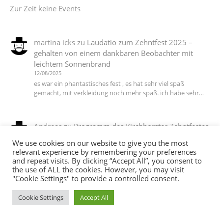
Zur Zeit keine Events
martina icks
zu
Laudatio zum Zehntfest 2025 –
gehalten von einem dankbaren Beobachter mit
leichtem Sonnenbrand
12/08/2025
es war ein phantastisches fest , es hat sehr viel spaß
gemacht, mit verkleidung noch mehr spaß. ich habe sehr…
Andreas
zu
Programm des Kirchhorster Zehntfestes
2025 – VÖLLIG LOSGELÖST
We use cookies on our website to give you the most
06/07/2025
relevant experience by remembering your preferences
DJ T Ein Dank an alle die dieses wieder möglich gemacht
and repeat visits. By clicking “Accept All”, you consent to
haben :-))
the use of ALL the cookies. However, you may visit
"Cookie Settings" to provide a controlled consent.
Cookie Settings
Accept All
martina icks
zu
Das Motto steht, die Planungen
laufen auf Hochtouren, jetzt brauchen wir noch