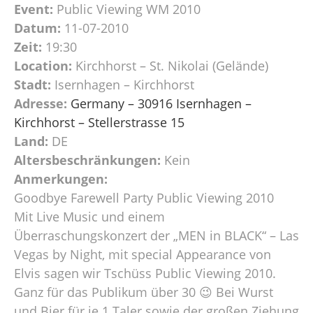
Event:
Public Viewing WM 2010
Datum:
11-07-2010
Zeit:
19:30
Location:
Kirchhorst – St. Nikolai (Gelände)
Stadt:
Isernhagen – Kirchhorst
Adresse:
Germany – 30916 Isernhagen –
Kirchhorst – Stellerstrasse 15
Land:
DE
Altersbeschränkungen:
Kein
Anmerkungen:
Goodbye Farewell Party Public Viewing 2010
Mit Live Music und einem
Überraschungskonzert der „MEN in BLACK“ – Las
Vegas by Night, mit special Appearance von
Elvis sagen wir Tschüss Public Viewing 2010.
Ganz für das Publikum über 30 😉 Bei Wurst
und Bier für je 1 Taler sowie der großen Ziehung