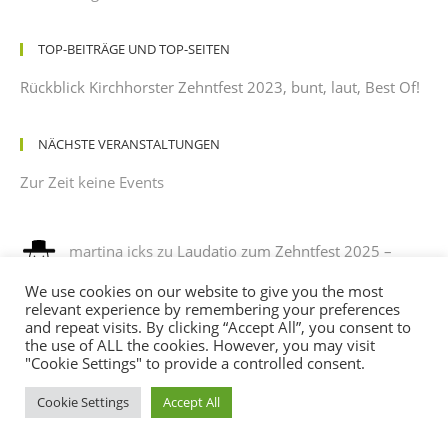
TOP-BEITRÄGE UND TOP-SEITEN
Rückblick Kirchhorster Zehntfest 2023, bunt, laut, Best Of!
NÄCHSTE VERANSTALTUNGEN
Zur Zeit keine Events
martina icks
zu
Laudatio zum Zehntfest 2025 –
gehalten von einem dankbaren Beobachter mit
We use cookies on our website to give you the most
leichtem Sonnenbrand
relevant experience by remembering your preferences
12/08/2025
and repeat visits. By clicking “Accept All”, you consent to
es war ein phantastisches fest , es hat sehr viel spaß
the use of ALL the cookies. However, you may visit
gemacht, mit verkleidung noch mehr spaß. ich habe sehr…
"Cookie Settings" to provide a controlled consent.
Cookie Settings
Accept All
Andreas
zu
Programm des Kirchhorster Zehntfestes
2025 – VÖLLIG LOSGELÖST