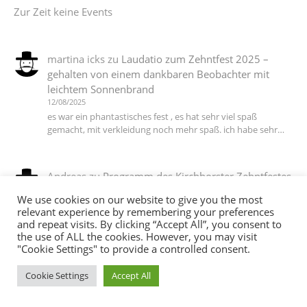
Zur Zeit keine Events
martina icks
zu
Laudatio zum Zehntfest 2025 –
gehalten von einem dankbaren Beobachter mit
leichtem Sonnenbrand
12/08/2025
es war ein phantastisches fest , es hat sehr viel spaß
gemacht, mit verkleidung noch mehr spaß. ich habe sehr…
Andreas
zu
Programm des Kirchhorster Zehntfestes
2025 – VÖLLIG LOSGELÖST
We use cookies on our website to give you the most
06/07/2025
relevant experience by remembering your preferences
DJ T Ein Dank an alle die dieses wieder möglich gemacht
and repeat visits. By clicking “Accept All”, you consent to
haben :-))
the use of ALL the cookies. However, you may visit
"Cookie Settings" to provide a controlled consent.
Cookie Settings
Accept All
martina icks
zu
Das Motto steht, die Planungen
laufen auf Hochtouren, jetzt brauchen wir noch