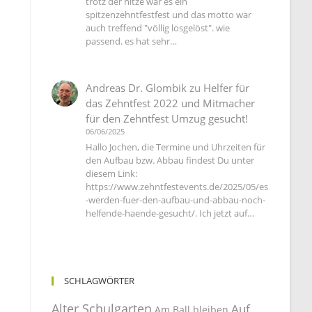
trotz der hitze war es ein
spitzenzehntfestfest und das motto war
auch treffend "völlig losgelöst". wie
passend. es hat sehr…
Andreas Dr. Glombik
zu
Helfer für
das Zehntfest 2022 und Mitmacher
für den Zehntfest Umzug gesucht!
06/06/2025
Hallo Jochen, die Termine und Uhrzeiten für
den Aufbau bzw. Abbau findest Du unter
diesem Link:
https://www.zehntfestevents.de/2025/05/es
-werden-fuer-den-aufbau-und-abbau-noch-
helfende-haende-gesucht/. Ich jetzt auf…
SCHLAGWÖRTER
Alter Schulgarten
Auf
Am Ball bleiben