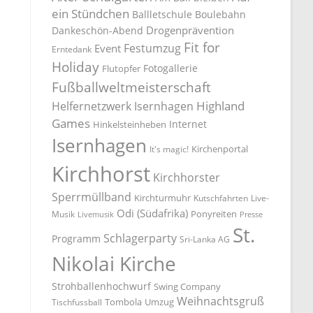
ein Stündchen
Ballletschule
Boulebahn
Drogenprävention
Dankeschön-Abend
Fit for
Festumzug
Event
Erntedank
Holiday
Fotogallerie
Flutopfer
Fußballweltmeisterschaft
Highland
Helfernetzwerk Isernhagen
Games
Internet
Hinkelsteinheben
Isernhagen
Kirchenportal
It's magic!
Kirchhorst
Kirchhorster
Sperrmüllband
Kirchturmuhr
Kutschfahrten
Live-
Odi (Südafrika)
Ponyreiten
Musik
Livemusik
Presse
St.
Schlagerparty
Programm
Sri-Lanka AG
Nikolai Kirche
Strohballenhochwurf
Swing Company
Weihnachtsgruß
Tombola
Umzug
Tischfussball