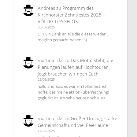
Andreas
zu
Programm des
Kirchhorster Zehntfestes 2025 –
VÖLLIG LOSGELÖST
06/07/2025
DJ T Ein Dank an alle die dieses wieder
möglich gemacht haben :-))
martina icks
zu
Das Motto steht, die
Planungen laufen auf Hochtouren,
jetzt brauchen wir noch Euch
23/06/2025
hallo andreas, es war ein tolles fest. ich
hoffe, das meine aktion (überraschung)
geglückt ist. ich sehe heute noch eure…
martina icks
zu
Großer Umzug, starke
Gemeinschaft und viel Feierlaune
17/06/2025