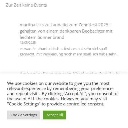
Zur Zeit keine Events
martina icks
zu
Laudatio zum Zehntfest 2025 –
gehalten von einem dankbaren Beobachter mit
leichtem Sonnenbrand
12/08/2025
es war ein phantastisches fest , es hat sehr viel spaß
gemacht, mit verkleidung noch mehr spaß. ich habe sehr…
Andreas
zu
Programm des Kirchhorster Zehntfestes
2025 – VÖLLIG LOSGELÖST
We use cookies on our website to give you the most
06/07/2025
relevant experience by remembering your preferences
DJ T Ein Dank an alle die dieses wieder möglich gemacht
and repeat visits. By clicking “Accept All”, you consent to
haben :-))
the use of ALL the cookies. However, you may visit
"Cookie Settings" to provide a controlled consent.
Cookie Settings
Accept All
martina icks
zu
Das Motto steht, die Planungen
laufen auf Hochtouren, jetzt brauchen wir noch