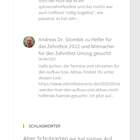
trotz der hitze war es ein
spitzenzehntfestfest und das motto war
auch treffend "völlig losgelöst". wie
passend. es hat sehr…
Andreas Dr. Glombik
zu
Helfer für
das Zehntfest 2022 und Mitmacher
für den Zehntfest Umzug gesucht!
06/06/2025
Hallo Jochen, die Termine und Uhrzeiten für
den Aufbau bzw. Abbau findest Du unter
diesem Link:
https://www.zehntfestevents.de/2025/05/es
-werden-fuer-den-aufbau-und-abbau-noch-
helfende-haende-gesucht/. Ich jetzt auf…
SCHLAGWÖRTER
Alter Schulgarten
Auf
Am Ball bleiben