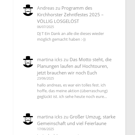
Andreas
zu
Programm des
Kirchhorster Zehntfestes 2025 –
VÖLLIG LOSGELÖST
06/07/2025
DJ T Ein Dank an alle die dieses wieder
möglich gemacht haben :-))
martina icks
zu
Das Motto steht, die
Planungen laufen auf Hochtouren,
jetzt brauchen wir noch Euch
23/06/2025
hallo andreas, es war ein tolles fest. ich
hoffe, das meine aktion (überraschung)
geglückt ist. ich sehe heute noch eure…
martina icks
zu
Großer Umzug, starke
Gemeinschaft und viel Feierlaune
17/06/2025