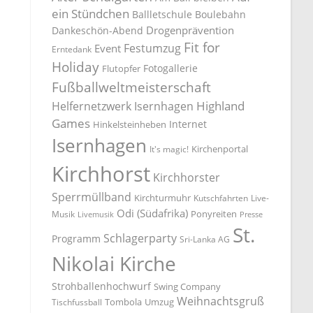
ein Stündchen
Ballletschule
Boulebahn
Drogenprävention
Dankeschön-Abend
Fit for
Festumzug
Event
Erntedank
Holiday
Fotogallerie
Flutopfer
Fußballweltmeisterschaft
Highland
Helfernetzwerk Isernhagen
Games
Internet
Hinkelsteinheben
Isernhagen
Kirchenportal
It's magic!
Kirchhorst
Kirchhorster
Sperrmüllband
Kirchturmuhr
Kutschfahrten
Live-
Odi (Südafrika)
Ponyreiten
Musik
Livemusik
Presse
St.
Schlagerparty
Programm
Sri-Lanka AG
Nikolai Kirche
Strohballenhochwurf
Swing Company
Weihnachtsgruß
Tombola
Umzug
Tischfussball