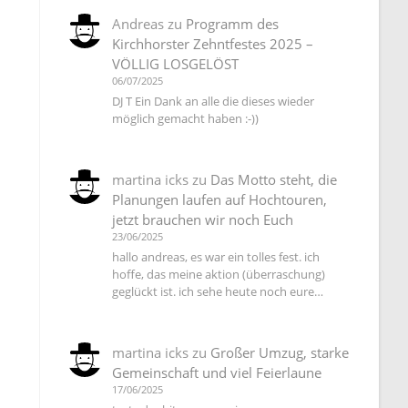
Andreas
zu
Programm des
Kirchhorster Zehntfestes 2025 –
VÖLLIG LOSGELÖST
06/07/2025
DJ T Ein Dank an alle die dieses wieder
möglich gemacht haben :-))
martina icks
zu
Das Motto steht, die
Planungen laufen auf Hochtouren,
jetzt brauchen wir noch Euch
23/06/2025
hallo andreas, es war ein tolles fest. ich
hoffe, das meine aktion (überraschung)
geglückt ist. ich sehe heute noch eure…
martina icks
zu
Großer Umzug, starke
Gemeinschaft und viel Feierlaune
17/06/2025