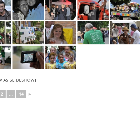
W AS SLIDESHOW]
2
...
14
►