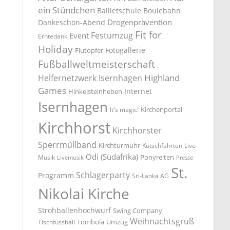
ein Stündchen
Ballletschule
Boulebahn
Drogenprävention
Dankeschön-Abend
Fit for
Festumzug
Event
Erntedank
Holiday
Fotogallerie
Flutopfer
Fußballweltmeisterschaft
Highland
Helfernetzwerk Isernhagen
Games
Internet
Hinkelsteinheben
Isernhagen
Kirchenportal
It's magic!
Kirchhorst
Kirchhorster
Sperrmüllband
Kirchturmuhr
Kutschfahrten
Live-
Odi (Südafrika)
Ponyreiten
Musik
Livemusik
Presse
St.
Schlagerparty
Programm
Sri-Lanka AG
Nikolai Kirche
Strohballenhochwurf
Swing Company
Weihnachtsgruß
Tombola
Umzug
Tischfussball