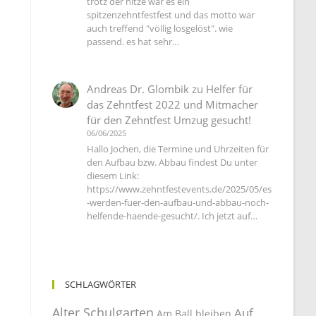
trotz der hitze war es ein
spitzenzehntfestfest und das motto war
auch treffend "völlig losgelöst". wie
passend. es hat sehr…
Andreas Dr. Glombik
zu
Helfer für
das Zehntfest 2022 und Mitmacher
für den Zehntfest Umzug gesucht!
06/06/2025
Hallo Jochen, die Termine und Uhrzeiten für
den Aufbau bzw. Abbau findest Du unter
diesem Link:
https://www.zehntfestevents.de/2025/05/es
-werden-fuer-den-aufbau-und-abbau-noch-
helfende-haende-gesucht/. Ich jetzt auf…
SCHLAGWÖRTER
Alter Schulgarten
Auf
Am Ball bleiben