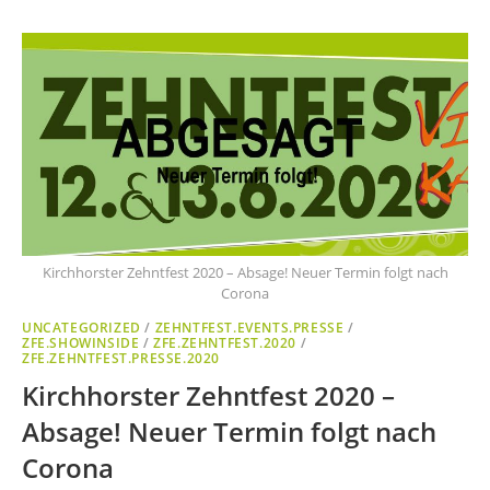
Kirchhorster Zehntfest 2020 – Absage! Neuer Termin folgt nach
Corona
UNCATEGORIZED
/
ZEHNTFEST.EVENTS.PRESSE
/
ZFE.SHOWINSIDE
/
ZFE.ZEHNTFEST.2020
/
ZFE.ZEHNTFEST.PRESSE.2020
Kirchhorster Zehntfest 2020 –
Absage! Neuer Termin folgt nach
Corona