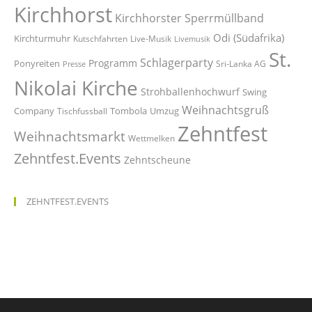
Kirchhorst
Kirchhorster Sperrmüllband
Odi (Südafrika)
Kirchturmuhr
Kutschfahrten
Live-Musik
Livemusik
St.
Schlagerparty
Programm
Ponyreiten
Sri-Lanka AG
Presse
Nikolai Kirche
Strohballenhochwurf
Swing
Weihnachtsgruß
Company
Tombola
Umzug
Tischfussball
Zehntfest
Weihnachtsmarkt
Wettmelken
Zehntfest.Events
Zehntscheune
ZEHNTFEST.EVENTS