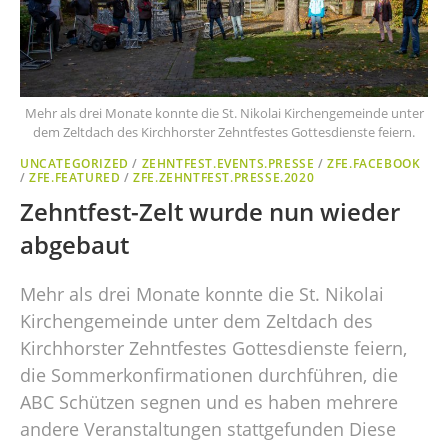
Mehr als drei Monate konnte die St. Nikolai Kirchengemeinde unter
dem Zeltdach des Kirchhorster Zehntfestes Gottesdienste feiern.
UNCATEGORIZED
/
ZEHNTFEST.EVENTS.PRESSE
/
ZFE.FACEBOOK
/
ZFE.FEATURED
/
ZFE.ZEHNTFEST.PRESSE.2020
Zehntfest-Zelt wurde nun wieder
abgebaut
Mehr als drei Monate konnte die St. Nikolai
Kirchengemeinde unter dem Zeltdach des
Kirchhorster Zehntfestes Gottesdienste feiern,
die Sommerkonfirmationen durchführen, die
ABC Schützen segnen und es haben mehrere
andere Veranstaltungen stattgefunden Diese