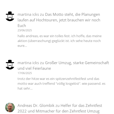
martina icks
zu
Das Motto steht, die Planungen
laufen auf Hochtouren, jetzt brauchen wir noch
Euch
23/06/2025
hallo andreas, es war ein tolles fest. ich hoffe, das meine
aktion (überraschung) geglückt ist. ich sehe heute noch
eure…
martina icks
zu
Großer Umzug, starke Gemeinschaft
und viel Feierlaune
17/06/2025
trotz der hitze war es ein spitzenzehntfestfest und das
motto war auch treffend "völlig losgelöst". wie passend. es
hat sehr…
Andreas Dr. Glombik
zu
Helfer für das Zehntfest
2022 und Mitmacher für den Zehntfest Umzug