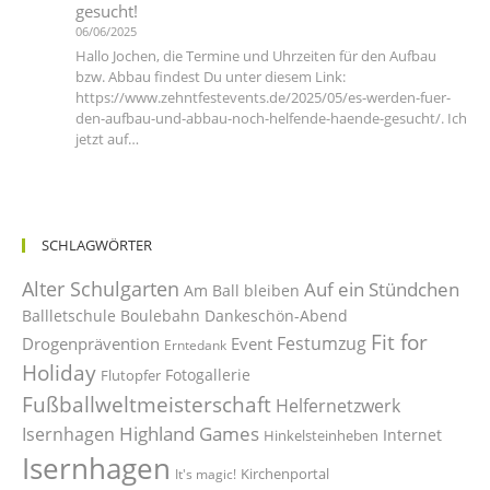
gesucht!
06/06/2025
Hallo Jochen, die Termine und Uhrzeiten für den Aufbau
bzw. Abbau findest Du unter diesem Link:
https://www.zehntfestevents.de/2025/05/es-werden-fuer-
den-aufbau-und-abbau-noch-helfende-haende-gesucht/. Ich
jetzt auf…
SCHLAGWÖRTER
Alter Schulgarten
Auf ein Stündchen
Am Ball bleiben
Ballletschule
Boulebahn
Dankeschön-Abend
Fit for
Festumzug
Drogenprävention
Event
Erntedank
Holiday
Fotogallerie
Flutopfer
Fußballweltmeisterschaft
Helfernetzwerk
Highland Games
Isernhagen
Internet
Hinkelsteinheben
Isernhagen
Kirchenportal
It's magic!