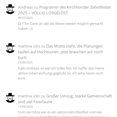
Andreas
zu
Programm des Kirchhorster Zehntfestes
2025 – VÖLLIG LOSGELÖST
06/07/2025
DJ T Ein Dank an alle die dieses wieder möglich gemacht
haben :-))
martina icks
zu
Das Motto steht, die Planungen
laufen auf Hochtouren, jetzt brauchen wir noch
Euch
23/06/2025
hallo andreas, es war ein tolles fest. ich hoffe, das meine
aktion (überraschung) geglückt ist. ich sehe heute noch
eure…
martina icks
zu
Großer Umzug, starke Gemeinschaft
und viel Feierlaune
17/06/2025
trotz der hitze war es ein spitzenzehntfestfest und das