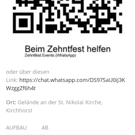
oder über diesen
Link:
https://chat.whatsapp.com/DS97SaU0iJ3K
WzggZf6h4t
Ort:
Gelände an der St. Nikolai Kirche,
Kirchhorst
AUFBAU
AB