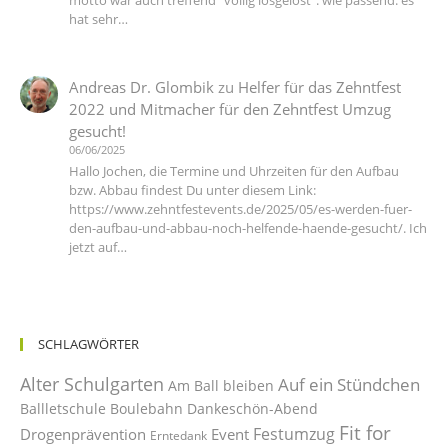
motto war auch treffend "völlig losgelöst". wie passend. es
hat sehr…
Andreas Dr. Glombik
zu
Helfer für das Zehntfest
2022 und Mitmacher für den Zehntfest Umzug
gesucht!
06/06/2025
Hallo Jochen, die Termine und Uhrzeiten für den Aufbau
bzw. Abbau findest Du unter diesem Link:
https://www.zehntfestevents.de/2025/05/es-werden-fuer-
den-aufbau-und-abbau-noch-helfende-haende-gesucht/. Ich
jetzt auf…
SCHLAGWÖRTER
Alter Schulgarten
Auf ein Stündchen
Am Ball bleiben
Ballletschule
Boulebahn
Dankeschön-Abend
Fit for
Festumzug
Drogenprävention
Event
Erntedank