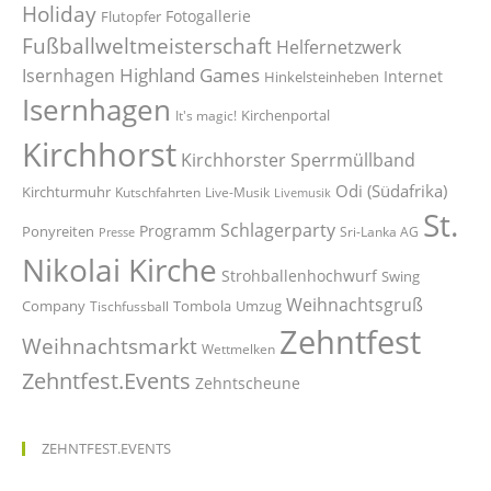
Holiday
Fotogallerie
Flutopfer
Fußballweltmeisterschaft
Helfernetzwerk
Highland Games
Isernhagen
Internet
Hinkelsteinheben
Isernhagen
Kirchenportal
It's magic!
Kirchhorst
Kirchhorster Sperrmüllband
Odi (Südafrika)
Kirchturmuhr
Kutschfahrten
Live-Musik
Livemusik
St.
Schlagerparty
Programm
Ponyreiten
Sri-Lanka AG
Presse
Nikolai Kirche
Strohballenhochwurf
Swing
Weihnachtsgruß
Company
Tombola
Umzug
Tischfussball
Zehntfest
Weihnachtsmarkt
Wettmelken
Zehntfest.Events
Zehntscheune
ZEHNTFEST.EVENTS