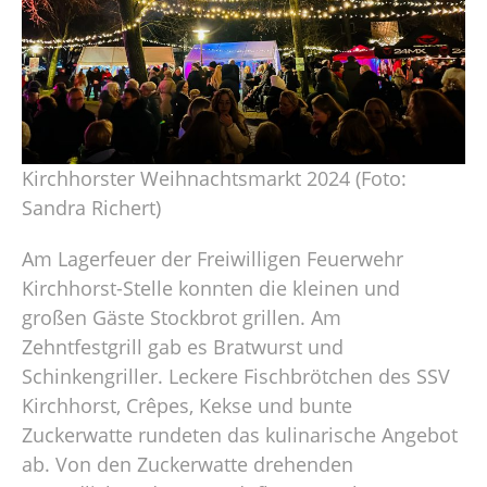
Kirchhorster Weihnachtsmarkt 2024 (Foto:
Sandra Richert)
Am Lagerfeuer der Freiwilligen Feuerwehr
Kirchhorst-Stelle konnten die kleinen und
großen Gäste Stockbrot grillen. Am
Zehntfestgrill gab es Bratwurst und
Schinkengriller. Leckere Fischbrötchen des SSV
Kirchhorst, Crêpes, Kekse und bunte
Zuckerwatte rundeten das kulinarische Angebot
ab. Von den Zuckerwatte drehenden