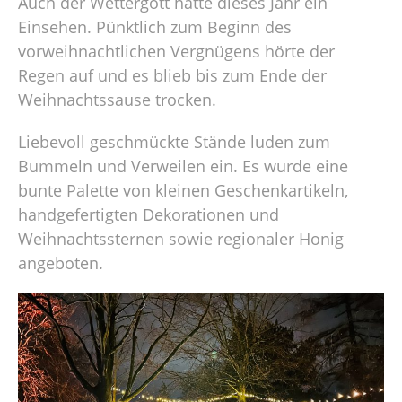
Auch der Wettergott hatte dieses Jahr ein
Einsehen. Pünktlich zum Beginn des
vorweihnachtlichen Vergnügens hörte der
Regen auf und es blieb bis zum Ende der
Weihnachtssause trocken.
Liebevoll geschmückte Stände luden zum
Bummeln und Verweilen ein. Es wurde eine
bunte Palette von kleinen Geschenkartikeln,
handgefertigten Dekorationen und
Weihnachtssternen sowie regionaler Honig
angeboten.