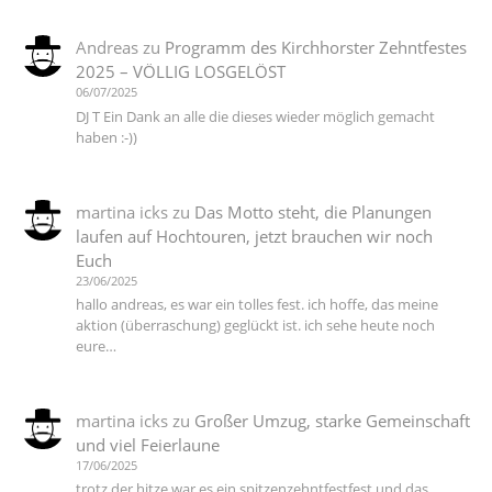
Andreas
zu
Programm des Kirchhorster Zehntfestes
2025 – VÖLLIG LOSGELÖST
06/07/2025
DJ T Ein Dank an alle die dieses wieder möglich gemacht
haben :-))
martina icks
zu
Das Motto steht, die Planungen
laufen auf Hochtouren, jetzt brauchen wir noch
Euch
23/06/2025
hallo andreas, es war ein tolles fest. ich hoffe, das meine
aktion (überraschung) geglückt ist. ich sehe heute noch
eure…
martina icks
zu
Großer Umzug, starke Gemeinschaft
und viel Feierlaune
17/06/2025
trotz der hitze war es ein spitzenzehntfestfest und das