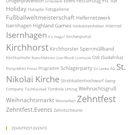
Fit for
Festumzug
Drogenprävention
Event
Erntedank
Holiday
Fotogallerie
Flutopfer
Fußballweltmeisterschaft
Helfernetzwerk
Highland Games
Isernhagen
Internet
Hinkelsteinheben
Isernhagen
Kirchenportal
It's magic!
Kirchhorst
Kirchhorster Sperrmüllband
Odi (Südafrika)
Kirchturmuhr
Kutschfahrten
Live-Musik
Livemusik
St.
Schlagerparty
Programm
Ponyreiten
Sri-Lanka AG
Presse
Nikolai Kirche
Strohballenhochwurf
Swing
Weihnachtsgruß
Company
Tombola
Umzug
Tischfussball
Zehntfest
Weihnachtsmarkt
Wettmelken
Zehntfest.Events
Zehntscheune
ZEHNTFEST.EVENTS