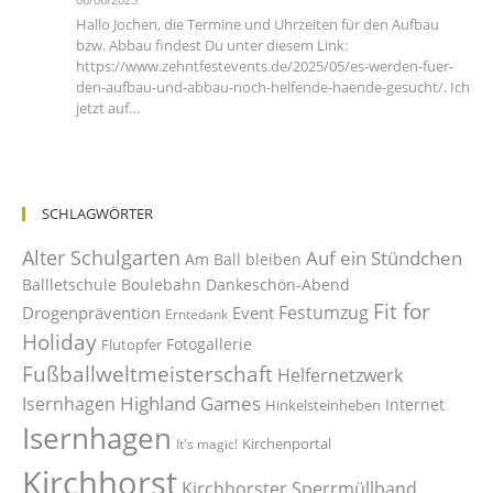
Hallo Jochen, die Termine und Uhrzeiten für den Aufbau
bzw. Abbau findest Du unter diesem Link:
https://www.zehntfestevents.de/2025/05/es-werden-fuer-
den-aufbau-und-abbau-noch-helfende-haende-gesucht/. Ich
jetzt auf…
SCHLAGWÖRTER
Alter Schulgarten
Auf ein Stündchen
Am Ball bleiben
Ballletschule
Boulebahn
Dankeschön-Abend
Fit for
Festumzug
Drogenprävention
Event
Erntedank
Holiday
Fotogallerie
Flutopfer
Fußballweltmeisterschaft
Helfernetzwerk
Highland Games
Isernhagen
Internet
Hinkelsteinheben
Isernhagen
Kirchenportal
It's magic!
Kirchhorst
Kirchhorster Sperrmüllband