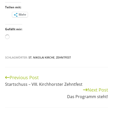
Teilen mit:
Mehr
Gefällt mir:
Wird
geladen …
SCHLAGWÖRTER:
ST. NIKOLAI KIRCHE
,
ZEHNTFEST
Previous Post
Continue
Startschuss – VIII. Kirchhorster Zehntfest
Reading
Next Post
Das Programm steht!