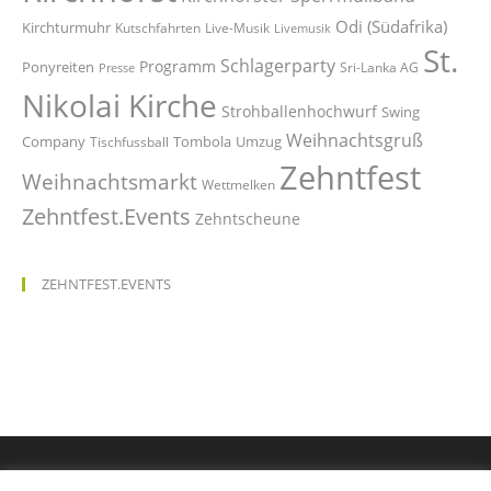
Odi (Südafrika)
Kirchturmuhr
Kutschfahrten
Live-Musik
Livemusik
St.
Schlagerparty
Programm
Ponyreiten
Sri-Lanka AG
Presse
Nikolai Kirche
Strohballenhochwurf
Swing
Weihnachtsgruß
Company
Tombola
Umzug
Tischfussball
Zehntfest
Weihnachtsmarkt
Wettmelken
Zehntfest.Events
Zehntscheune
ZEHNTFEST.EVENTS