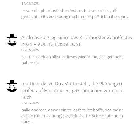
12/08/2025
es war ein phantastisches fest , es hat sehr viel spaß
gemacht, mit verkleidung noch mehr spaß. ich habe sehr…
Andreas
zu
Programm des Kirchhorster Zehntfestes
2025 – VÖLLIG LOSGELÖST
06/07/2025
DJ T Ein Dank an alle die dieses wieder möglich gemacht
haben :-))
martina icks
zu
Das Motto steht, die Planungen
laufen auf Hochtouren, jetzt brauchen wir noch
Euch
23/06/2025
hallo andreas, es war ein tolles fest. ich hoffe, das meine
aktion (überraschung) geglückt ist. ich sehe heute noch
eure…