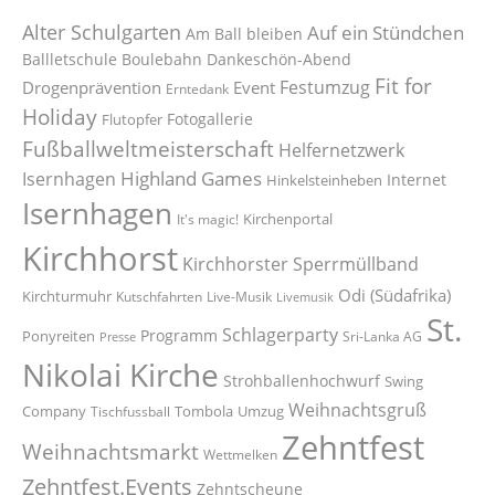
Alter Schulgarten
Auf ein Stündchen
Am Ball bleiben
Ballletschule
Boulebahn
Dankeschön-Abend
Fit for
Festumzug
Drogenprävention
Event
Erntedank
Holiday
Fotogallerie
Flutopfer
Fußballweltmeisterschaft
Helfernetzwerk
Highland Games
Isernhagen
Internet
Hinkelsteinheben
Isernhagen
Kirchenportal
It's magic!
Kirchhorst
Kirchhorster Sperrmüllband
Odi (Südafrika)
Kirchturmuhr
Kutschfahrten
Live-Musik
Livemusik
St.
Schlagerparty
Programm
Ponyreiten
Sri-Lanka AG
Presse
Nikolai Kirche
Strohballenhochwurf
Swing
Weihnachtsgruß
Company
Tombola
Umzug
Tischfussball
Zehntfest
Weihnachtsmarkt
Wettmelken
Zehntfest.Events
Zehntscheune