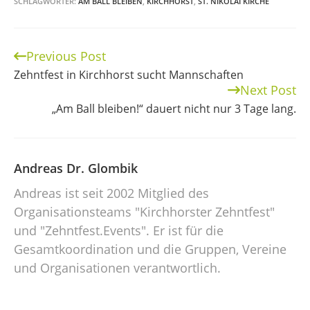
SCHLAGWÖRTER:
AM BALL BLEIBEN
,
KIRCHHORST
,
ST. NIKOLAI KIRCHE
Previous Post
Continue
Zehntfest in Kirchhorst sucht Mannschaften
Reading
Next Post
„Am Ball bleiben!“ dauert nicht nur 3 Tage lang.
Andreas Dr. Glombik
Andreas ist seit 2002 Mitglied des
Organisationsteams "Kirchhorster Zehntfest"
und "Zehntfest.Events". Er ist für die
Gesamtkoordination und die Gruppen, Vereine
und Organisationen verantwortlich.